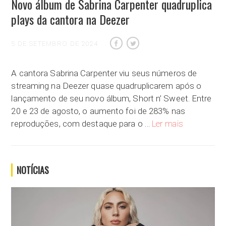
Novo álbum de Sabrina Carpenter quadruplica
plays da cantora na Deezer
5 DE SETEMBRO DE 2024
A cantora Sabrina Carpenter viu seus números de
streaming na Deezer quase quadruplicarem após o
lançamento de seu novo álbum, Short n’ Sweet. Entre
20 e 23 de agosto, o aumento foi de 283% nas
Novo álbum de
reproduções, com destaque para o …
Ler mais
NOTÍCIAS