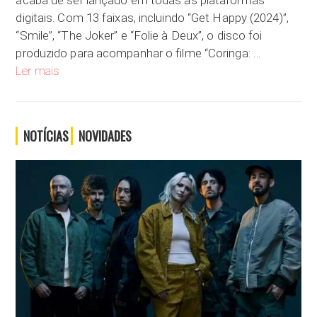
acaba de ser lançado em todas as plataformas
digitais. Com 13 faixas, incluindo “Get Happy (2024)”,
“Smile”, “The Joker” e “Folie à Deux”, o disco foi
produzido para acompanhar o filme “Coringa: …
“Harlequin”: Lady Gaga lança novo álbum com músicas de “Cor
Ler mais
NOTÍCIAS
NOVIDADES