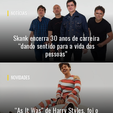
PUBLICIDADE
NOTÍCIAS
Skank encerra 30 anos de carreira
“dando sentido para a vida das
pessoas”
NOVIDADES
“As It Was” de Harry Styles, foi o