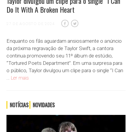
Taylor divulgou um clipe para o single “I Can
Do It With A Broken Heart
27 DE AGOSTO DE 2024
Enquanto os fãs aguardam ansiosamente o anúncio
da próxima regravação de Taylor Swift, a cantora
continua promovendo seu 11º álbum de estúdio,
“Tortured Poets Department”. Em uma surpresa para
o público, Taylor divulgou um clipe para o single “I Can
Taylor divulgou um clipe para o single “I Can Do It With A B
…
Ler mais
NOTÍCIAS
NOVIDADES