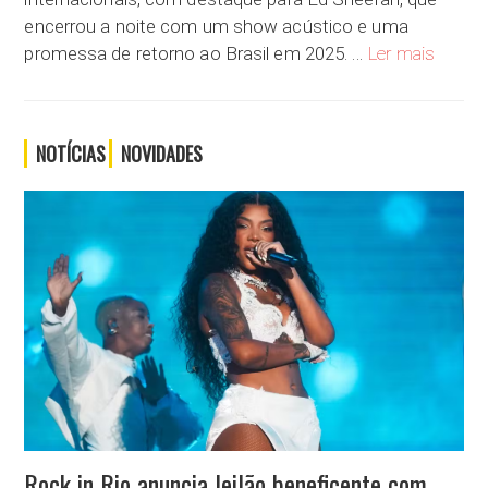
encerrou a noite com um show acústico e uma
Gringos 
promessa de retorno ao Brasil em 2025. …
Ler mais
NOTÍCIAS
NOVIDADES
Rock in Rio anuncia leilão beneficente com