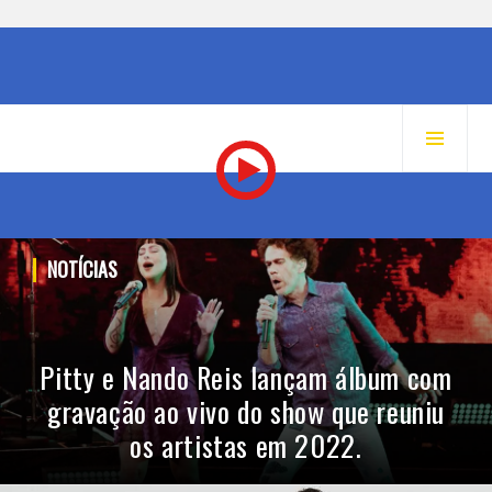
MENU
RADIO MIX FM – GUARATINGUETÁ
PRINC
Pular
NOTÍCIAS
para
o
conteúdo
Pitty e Nando Reis lançam álbum com
gravação ao vivo do show que reuniu
os artistas em 2022.